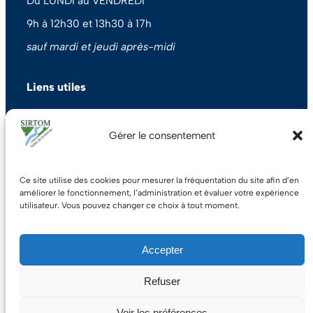
Du LUNDI au VENDREDI
9h à 12h30 et 13h30 à 17h
sauf mardi et jeudi après-midi
Liens utiles
Contact
A propos des cookies
Gérer le consentement
Mentions légales
Politique de confidentialité
Actualités
Ce site utilise des cookies pour mesurer la fréquentation du site afin d’en
R
améliorer le fonctionnement, l’administration et évaluer votre expérience
utilisateur. Vous pouvez changer ce choix à tout moment.
e
c
h
Accepter
e
r
© 2026 SIRTOM DE LA VALLEE DE LA
. Tous droits
Refuser
c
GROSNE
réservés
h
e
Voir les préférences